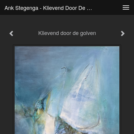
Ank Stegenga - Klievend Door De Golven
Tog
navi
Klievend door de golven